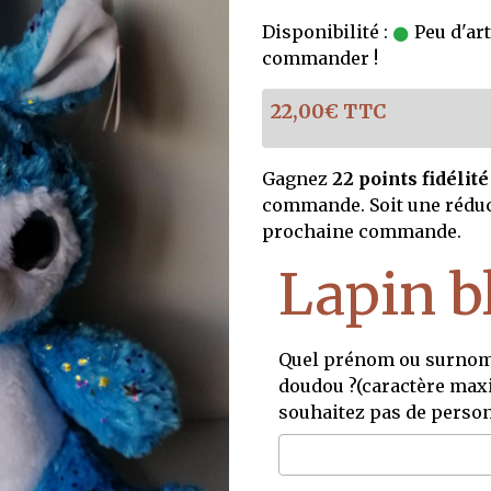
Disponibilité :
Peu d'art
commander !
22,00€ TTC
Gagnez
22 points fidélité
commande. Soit une rédu
prochaine commande.
Lapin b
Quel prénom ou surnom 
doudou ?(caractère maxi
souhaitez pas de person