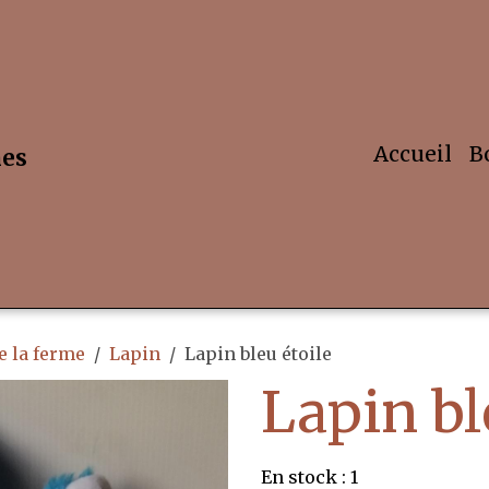
Accueil
B
hes
 la ferme
Lapin
Lapin bleu étoile
Lapin bl
En stock : 1