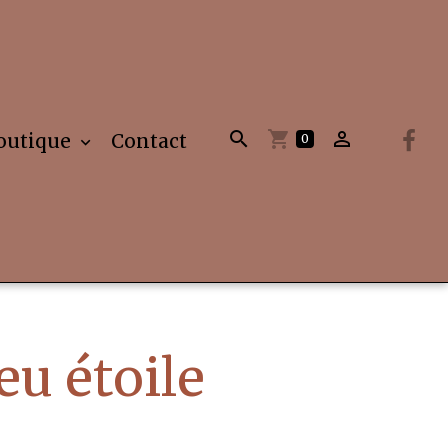
outique
Contact
0
eu étoile