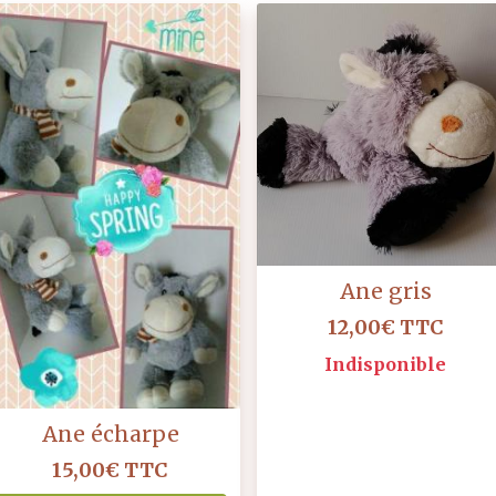
Ane gris
12,00€
TTC
Indisponible
Ane écharpe
15,00€
TTC