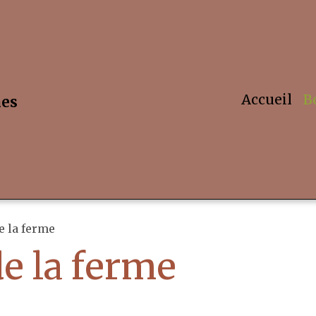
Accueil
B
hes
 la ferme
e la ferme