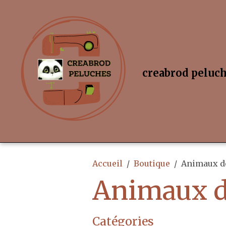
creabrod peluc
Accueil
Boutique
Animaux de
Animaux d
Catégories