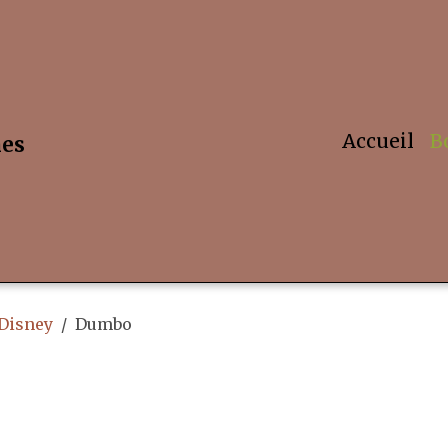
Accueil
B
hes
 Disney
Dumbo