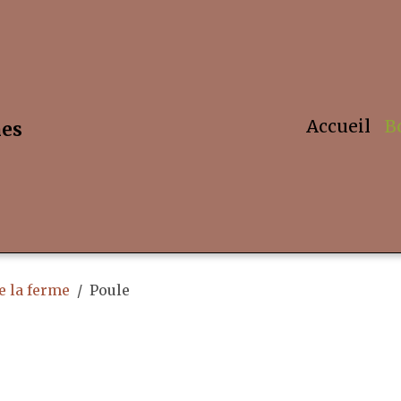
Accueil
B
hes
 la ferme
Poule