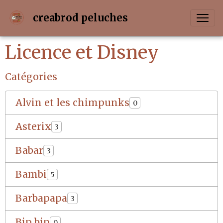
creabrod peluches
Licence et Disney
Catégories
Alvin et les chimpunks
0
Asterix
3
Babar
3
Bambi
5
Barbapapa
3
Bip bip
0