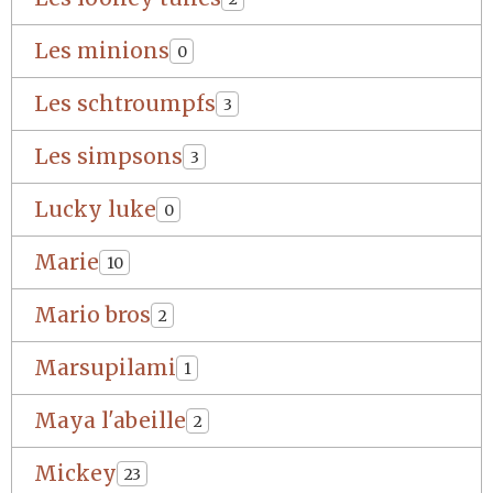
Les minions
0
Les schtroumpfs
3
Les simpsons
3
Lucky luke
0
Marie
10
Mario bros
2
Marsupilami
1
Maya l'abeille
2
Mickey
23