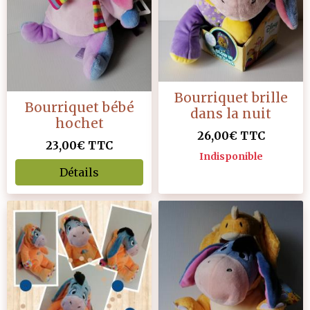
Bourriquet brille
Bourriquet bébé
dans la nuit
hochet
26,00€
TTC
23,00€
TTC
Indisponible
Détails