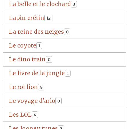
La belle et le clochard
3
Lapin crétin
12
La reine des neiges
0
Le coyote
1
Le dino train
0
Le livre de la jungle
1
Le roi lion
8
Le voyage d'arlo
0
Les LOL
4
Les looney tunes
2