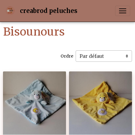
creabrod peluches
Bisounours
Ordre