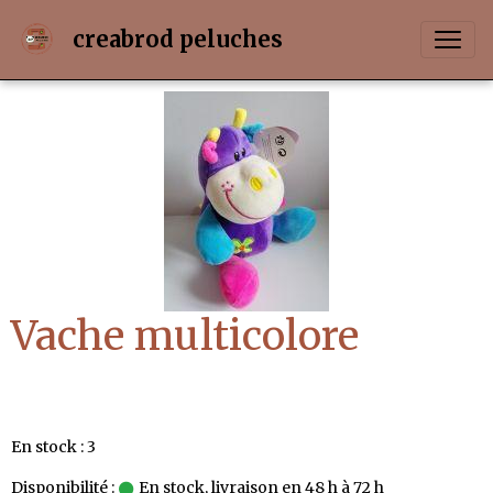
creabrod peluches
Vache multicolore
En stock : 3
Disponibilité :
En stock, livraison en 48 h à 72 h