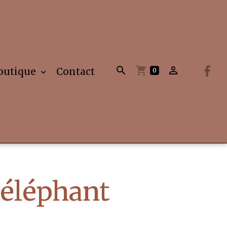
outique
Contact
0
éléphant