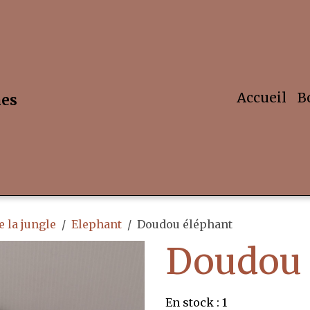
Accueil
B
hes
 la jungle
Elephant
Doudou éléphant
Doudou 
En stock : 1