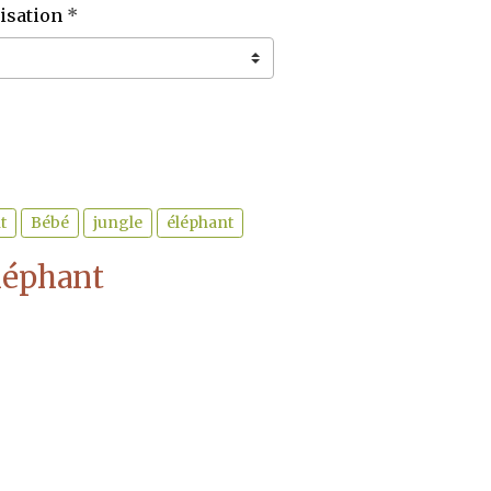
isation
t
Bébé
jungle
éléphant
éléphant