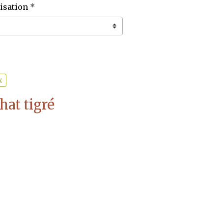
isation
x
hat tigré