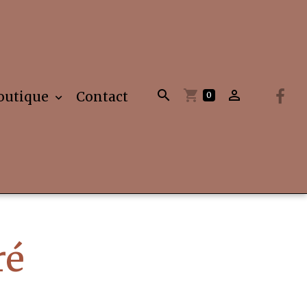
outique
Contact
0
ré