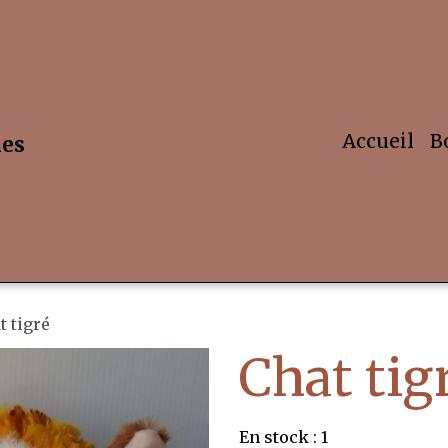
Accueil
B
hes
t tigré
Chat tig
En stock : 1