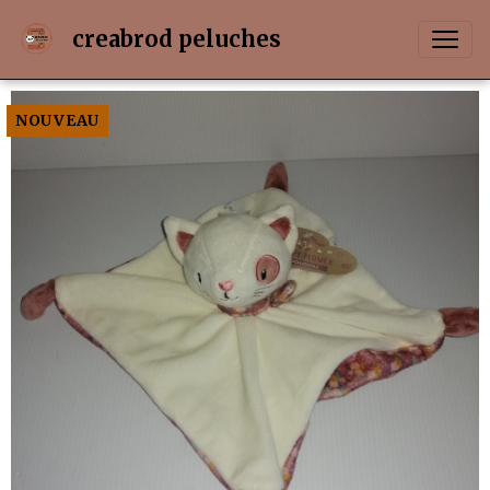
creabrod peluches
NOUVEAU