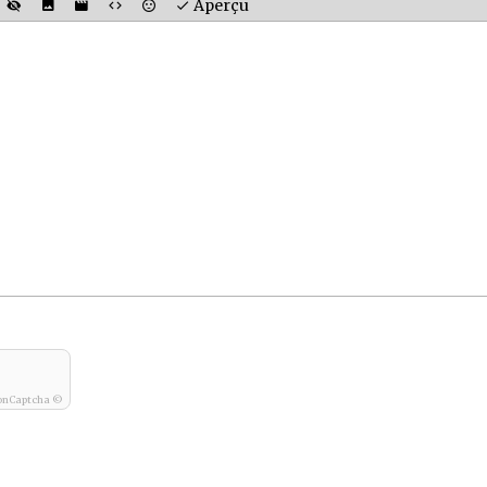
Aperçu
onCaptcha ©