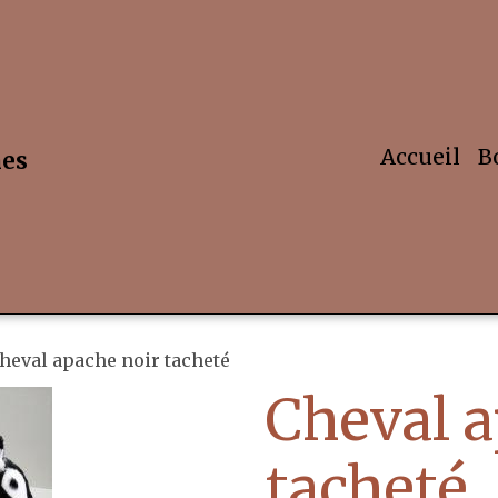
Accueil
B
hes
heval apache noir tacheté
Cheval a
tacheté