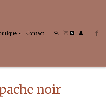
outique
Contact
0
pache noir