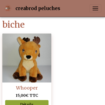
creabrod peluches
biche
Whooper
15,00€
TTC
Détails