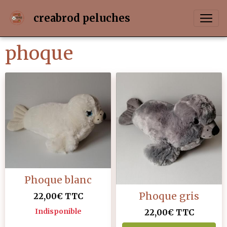
creabrod peluches
phoque
Phoque blanc
Phoque gris
22,00€
TTC
Indisponible
22,00€
TTC