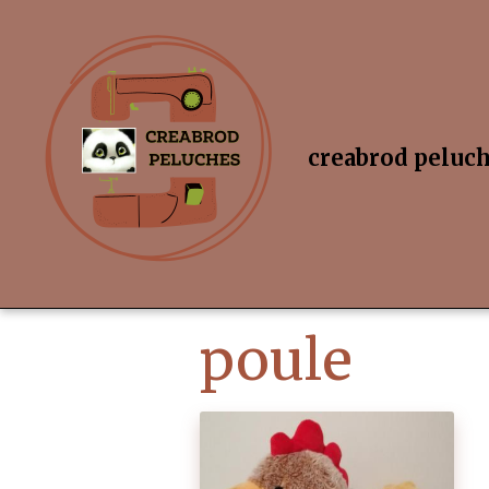
creabrod peluc
poule