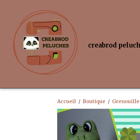
creabrod peluc
Accueil
Boutique
Grenouille