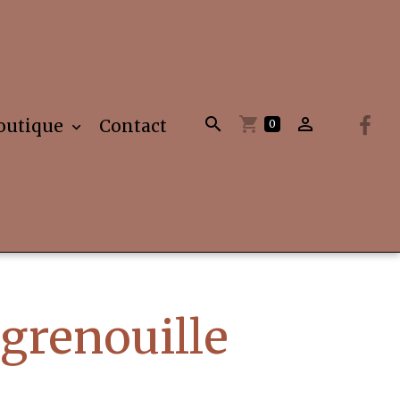
outique
Contact
0
grenouille