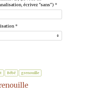
nalisation, écrivez "sans")
isation
t
Bébé
grenouille
renouille