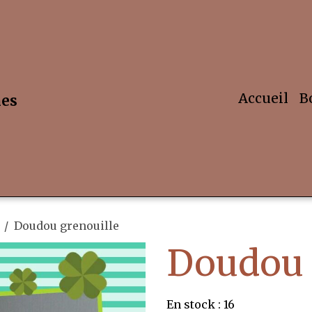
Accueil
B
hes
Doudou grenouille
Doudou 
En stock : 16