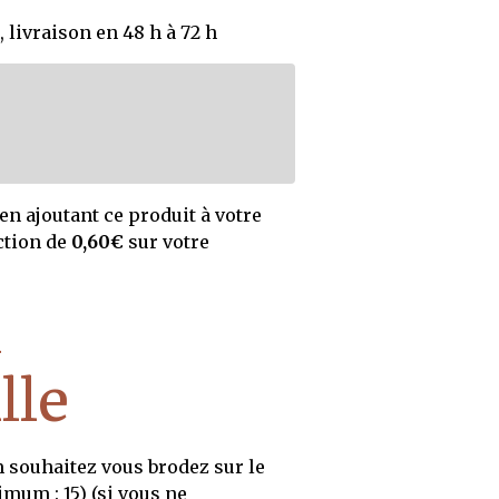
 livraison en 48 h à 72 h
en ajoutant ce produit à votre
ction de
0,60€
sur votre
u
lle
souhaitez vous brodez sur le
mum : 15) (si vous ne