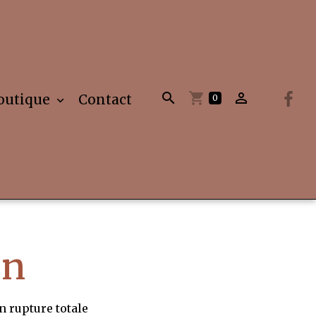
outique
Contact
0
en
n rupture totale