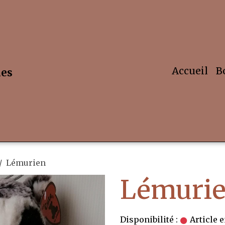
Accueil
B
hes
Lémurien
Lémuri
Disponibilité :
Article e