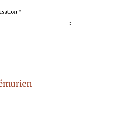
isation
 lémurien