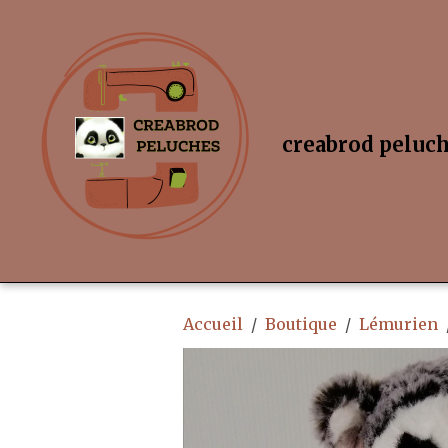
creabrod peluc
Accueil
Boutique
Lémurien