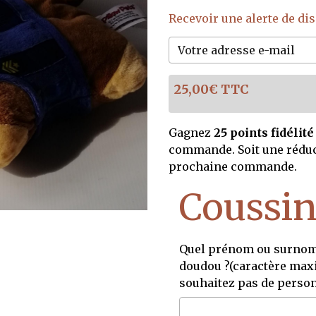
Recevoir une alerte de dis
25,00€ TTC
Gagnez
25 points fidélité
commande. Soit une rédu
prochaine commande.
Coussi
Quel prénom ou surnom 
doudou ?(caractère maxi
souhaitez pas de person