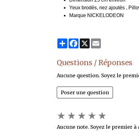
Yeux brodés, nez ajoutés , Pill
Marque NICKELODEON
Partager
Facebook
X
Email
Questions / Réponses
Aucune question. Soyez le premi
Poser une question
★
★
★
★
★
Aucune note. Soyez le premier à a