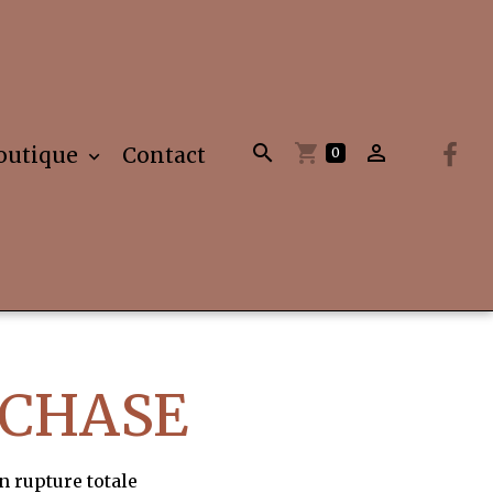
outique
Contact
0
 CHASE
n rupture totale