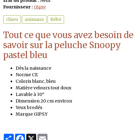
État du produit :
Neuf
Fournisseur :
Gipsy
chien
animaux
Bébé
Tout ce que vous avez besoin de
savoir sur la peluche Snoopy
pastel bleu
Dès la naissance
Norme CE
Coloris blanc, bleu
Matière velours tout doux
Lavable à 30°
Dimension 20 cm environ
Yeux brodés
Marque GIPSY
Partager
Facebook
X
Email